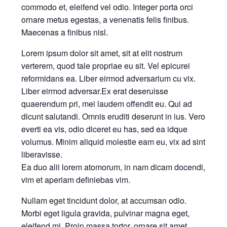
commodo et, eleifend vel odio. Integer porta orci
ornare metus egestas, a venenatis felis finibus.
Maecenas a finibus nisl.
Lorem ipsum dolor sit amet, sit at elit nostrum
verterem, quod tale propriae eu sit. Vel epicurei
reformidans ea. Liber eirmod adversarium cu vix.
Liber eirmod adversar.Ex erat deseruisse
quaerendum pri, mei laudem offendit eu. Qui ad
dicunt salutandi. Omnis eruditi deserunt in ius. Vero
everti ea vis, odio diceret eu has, sed ea idque
volumus. Minim aliquid molestie eam eu, vix ad sint
liberavisse.
Ea duo alii lorem atomorum, in nam dicam docendi,
vim et aperiam definiebas vim.
Nullam eget tincidunt dolor, at accumsan odio.
Morbi eget ligula gravida, pulvinar magna eget,
eleifend mi. Proin massa tortor, ornare sit amet