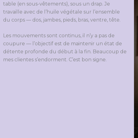
table (en sous-vêtements), sous un drap. Je
travaille avec de l’huile végétale sur l’ensemble
du corps — dos, jambes, pieds, bras, ventre, tête.
Les mouvements sont continus, il n’y a pas de
coupure — l’objectif est de maintenir un état de
détente profonde du début à la fin. Beaucoup de
mes clientes s’endorment. C’est bon signe.