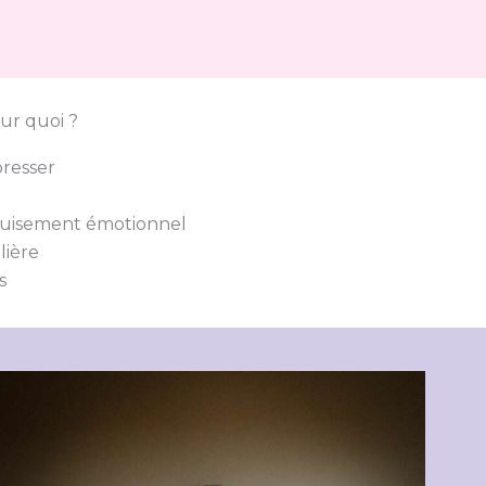
ur quoi ?
presser
épuisement émotionnel
lière
s