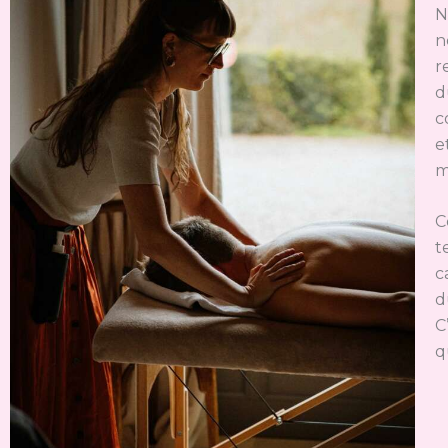
N
n
r
d
c
e
m
C
t
c
d
C
q