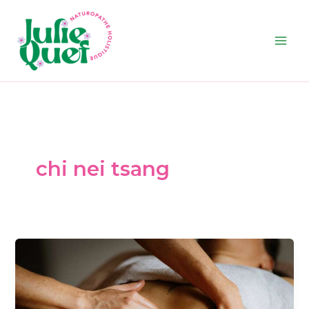
Aller
au
contenu
chi nei tsang